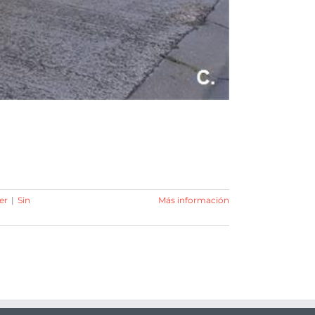
er
|
Sin
Más información