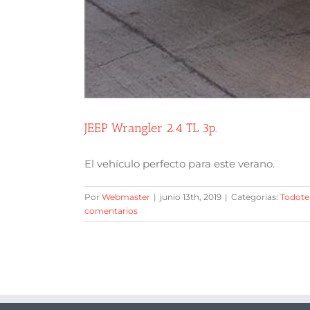
JEEP Wrangler 2.4 TL 3p.
El vehículo perfecto para este verano.
Por
Webmaster
|
junio 13th, 2019
|
Categorías:
Todote
comentarios