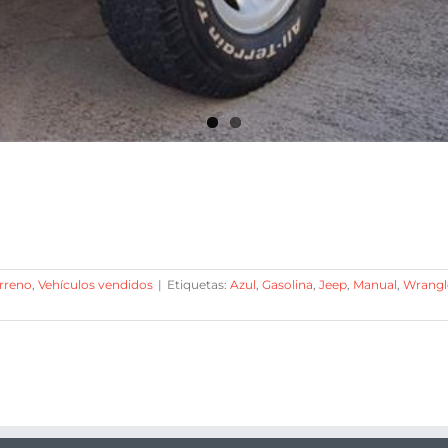
rreno
,
Vehículos vendidos
|
Etiquetas:
Azul
,
Gasolina
,
Jeep
,
Manual
,
Wrangl