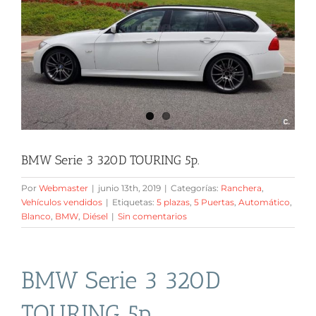
BMW Serie 3 320D TOURING 5p.
Por
Webmaster
|
junio 13th, 2019
|
Categorías:
Ranchera
,
Vehículos vendidos
|
Etiquetas:
5 plazas
,
5 Puertas
,
Automático
,
Blanco
,
BMW
,
Diésel
|
Sin comentarios
BMW Serie 3 320D
TOURING 5p.