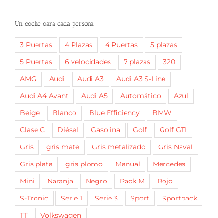
Un coche oara cada persona
3 Puertas
4 Plazas
4 Puertas
5 plazas
5 Puertas
6 velocidades
7 plazas
320
AMG
Audi
Audi A3
Audi A3 S-Line
Audi A4 Avant
Audi A5
Automático
Azul
Beige
Blanco
Blue Efficiency
BMW
Clase C
Diésel
Gasolina
Golf
Golf GTI
Gris
gris mate
Gris metalizado
Gris Naval
Gris plata
gris plomo
Manual
Mercedes
Mini
Naranja
Negro
Pack M
Rojo
S-Tronic
Serie 1
Serie 3
Sport
Sportback
TT
Volkswagen