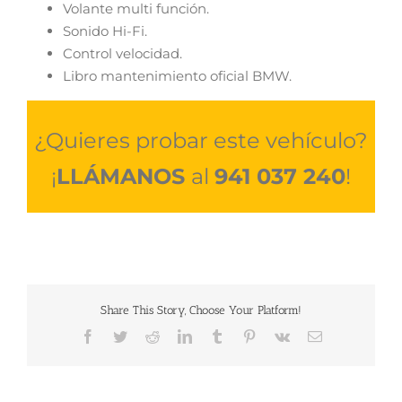
Volante multi función.
Sonido Hi-Fi.
Control velocidad.
Libro mantenimiento oficial BMW.
¿Quieres probar este vehículo?
¡
LLÁMANOS
al
941 037 240
!
Share This Story, Choose Your Platform!
Facebook
Twitter
Reddit
LinkedIn
Tumblr
Pinterest
Vk
Correo
electrónico