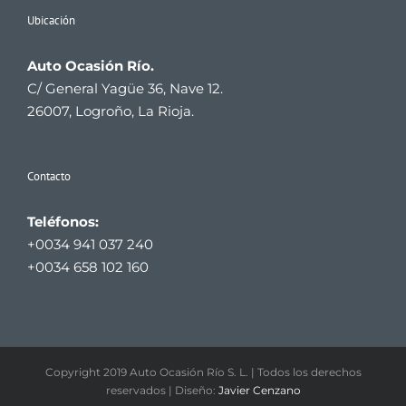
Ubicación
Auto Ocasión Río.
C/ General Yagüe 36, Nave 12.
26007, Logroño, La Rioja.
Contacto
Teléfonos:
+0034 941 037 240
+0034 658 102 160
Copyright 2019 Auto Ocasión Río S. L. | Todos los derechos
reservados | Diseño:
Javier Cenzano