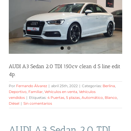
AUDI A3 Sedan 2.0 TDI 150cv clean d S line edit
4p.
Por
Fernando Álvarez
|
abril 25th, 2022
|
Categorías:
Berlina
,
Deportivo
,
Familiar
,
Vehículos en venta
,
Vehículos
vendidos
|
Etiquetas:
4 Puertas
,
5 plazas
,
Automático
,
Blanco
,
Diésel
|
Sin comentarios
AUDI A3 Sedan 2.0 TDI