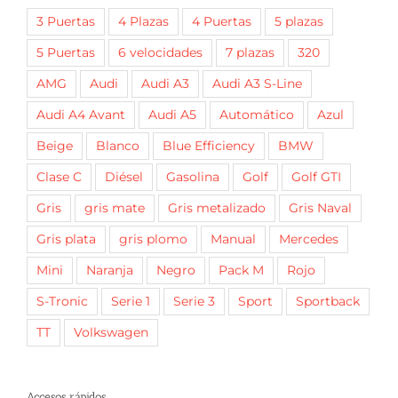
3 Puertas
4 Plazas
4 Puertas
5 plazas
5 Puertas
6 velocidades
7 plazas
320
AMG
Audi
Audi A3
Audi A3 S-Line
Audi A4 Avant
Audi A5
Automático
Azul
Beige
Blanco
Blue Efficiency
BMW
Clase C
Diésel
Gasolina
Golf
Golf GTI
Gris
gris mate
Gris metalizado
Gris Naval
Gris plata
gris plomo
Manual
Mercedes
Mini
Naranja
Negro
Pack M
Rojo
S-Tronic
Serie 1
Serie 3
Sport
Sportback
TT
Volkswagen
Accesos rápidos