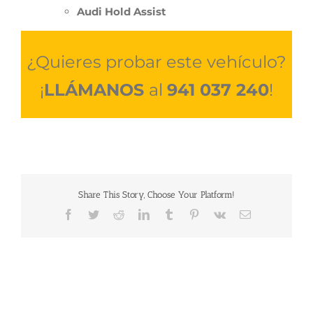
Audi Hold Assist
¿Quieres probar este vehículo?
¡
LLÁMANOS
al
941 037 240
!
Share This Story, Choose Your Platform!
Facebook
Twitter
Reddit
LinkedIn
Tumblr
Pinterest
Vk
Correo
electrónico