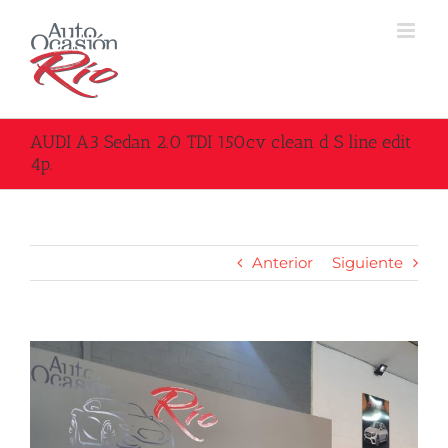
Saltar
al
contenido
AUDI A3 Sedan 2.0 TDI 150cv clean d S line edit
4p.
Anterior
Siguiente
Ver
imagen
más
grande